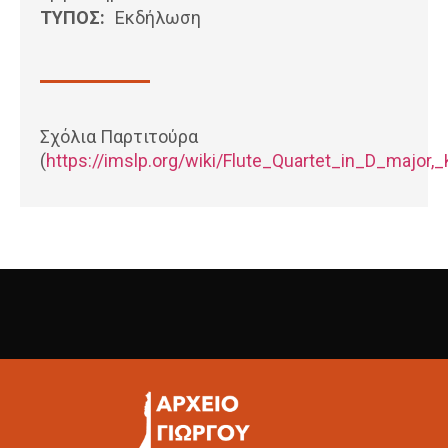
ΤΥΠΟΣ:
Εκδήλωση
Σχόλια Παρτιτούρα
(
https://imslp.org/wiki/Flute_Quartet_in_D_majo