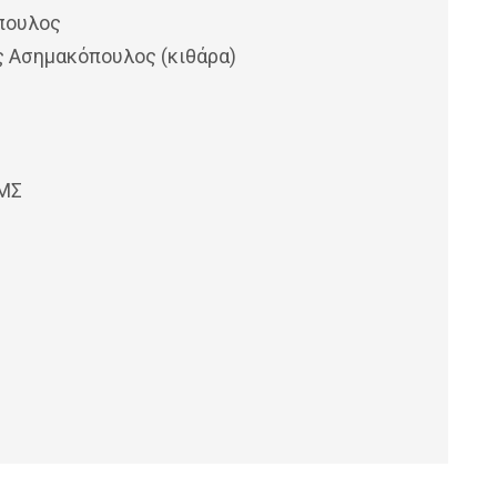
όπουλος
ς Ασημακόπουλος (κιθάρα)
ΙΜΣ