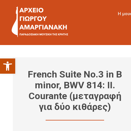
Η μου
Ανοίξτε τη γραμμή εργαλείων
French Suite No.3 in B
minor, BWV 814: II.
Courante (μεταγραφή
για δύο κιθάρες)