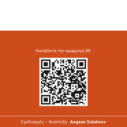
Kατεβάστε την εφαρμογή AR
Σχεδιασμός – Ανάπτυξη:
Aegean Solutions