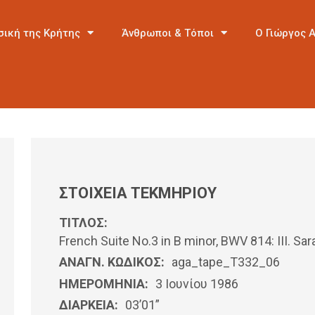
σική της Κρήτης
Άνθρωποι & Τόποι
Ο Γιώργος 
ΣΤΟΙΧΕΙΑ ΤΕΚΜΗΡΙΟΥ
ΤΙΤΛΟΣ:
French Suite No.3 in B minor, BWV 814: III. 
ΑΝΑΓΝ. ΚΩΔΙΚΟΣ:
aga_tape_T332_06
ΗΜΕΡΟΜΗΝΊΑ:
3 Ιουνίου 1986
ΔΙΑΡΚΕΙΑ:
03’01”