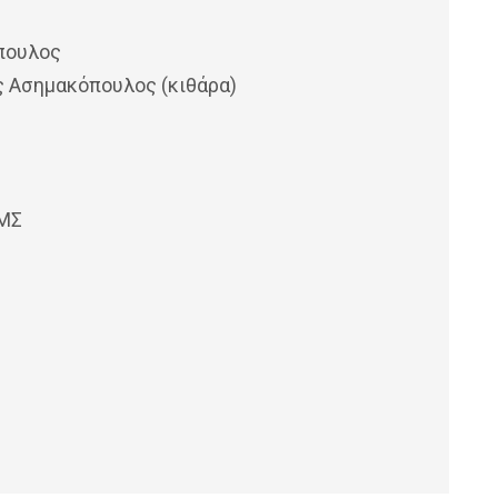
όπουλος
ς Ασημακόπουλος (κιθάρα)
ΙΜΣ