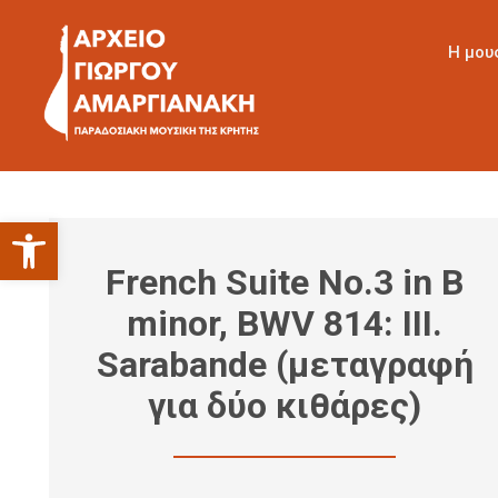
Η μου
Ανοίξτε τη γραμμή εργαλείων
French Suite No.3 in B
minor, BWV 814: III.
Sarabande (μεταγραφή
για δύο κιθάρες)