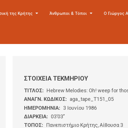
σική της Κρήτης
Άνθρωποι & Τόποι
Ο Γιώργος 
ΣΤΟΙΧΕΙΑ ΤΕΚΜΗΡΙΟΥ
ΤΙΤΛΟΣ:
Hebrew Melodies: Oh! weep for tho
ΑΝΑΓΝ. ΚΩΔΙΚΟΣ:
aga_tape_T151_05
ΗΜΕΡΟΜΗΝΊΑ:
3 Ιουνίου 1986
ΔΙΑΡΚΕΙΑ:
03’03”
ΤΟΠΟΣ:
Πανεπιστήμιο Κρήτης, Αίθουσα 3