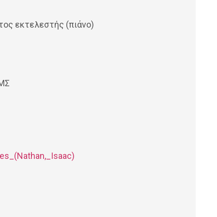
τος εκτελεστής (πιάνο)
ΙΜΣ
ies_(Nathan,_Isaac)