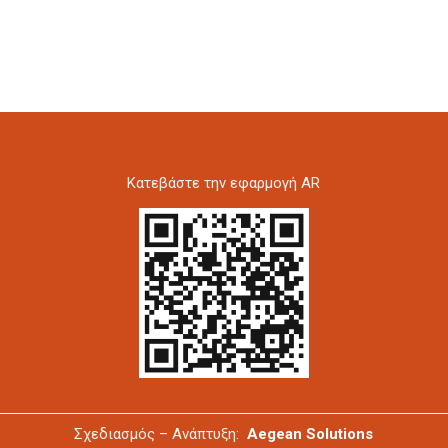
Kατεβάστε την εφαρμογή AR
Σχεδιασμός – Ανάπτυξη:
Aegean Solutions