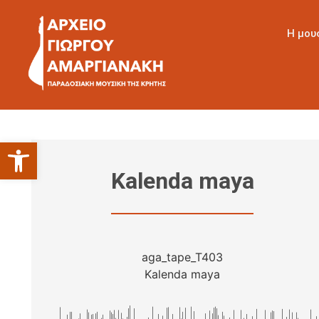
Η μου
Ανοίξτε τη γραμμή εργαλείων
Kalenda maya
aga_tape_T403
Kalenda maya