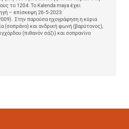
ς το 1204. Το Kalenda maya έχει
πηγή – επίσκεψη 26-5-2023:
92009). Στην παρούσα ηχογράφηση η κύρια
α (σοπράνο) και ανδρική φωνή (βαρύτονος),
εγχόρδου (πιθανόν σάζι) και σοπρανίνο