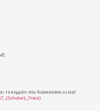
ΙΜΣ
ει το κομμάτι που διασκεύασε ο Liszt
57_(Schubert,_Franz)