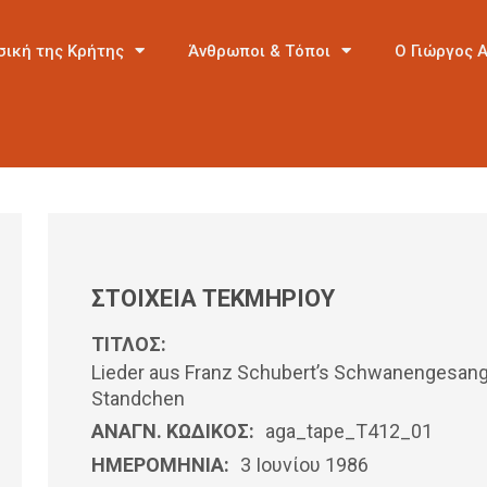
σική της Κρήτης
Άνθρωποι & Τόποι
Ο Γιώργος 
ΣΤΟΙΧΕΙΑ ΤΕΚΜΗΡΙΟΥ
ΤΙΤΛΟΣ:
Lieder aus Franz Schubert’s Schwanengesang
Standchen
ΑΝΑΓΝ. ΚΩΔΙΚΟΣ:
aga_tape_T412_01
ΗΜΕΡΟΜΗΝΊΑ:
3 Ιουνίου 1986