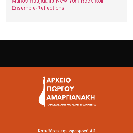
Manos-Hadjidakis-New-York-Rock-Roll-
Ensemble-Reflections
Kατεβάστε την εφαρμογή AR