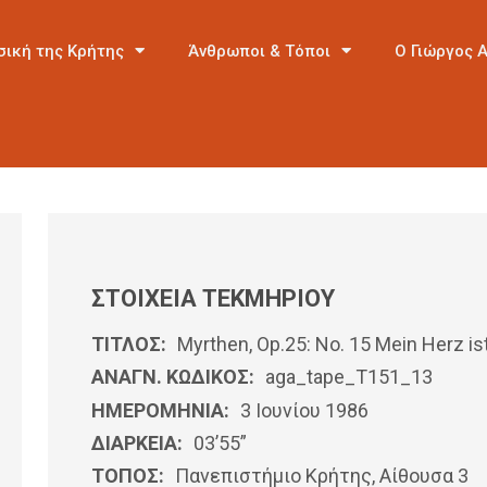
σική της Κρήτης
Άνθρωποι & Τόποι
Ο Γιώργος 
ΣΤΟΙΧΕΙΑ ΤΕΚΜΗΡΙΟΥ
ΤΙΤΛΟΣ:
Myrthen, Op.25: No. 15 Mein Herz i
ΑΝΑΓΝ. ΚΩΔΙΚΟΣ:
aga_tape_T151_13
ΗΜΕΡΟΜΗΝΊΑ:
3 Ιουνίου 1986
ΔΙΑΡΚΕΙΑ:
03’55”
ΤΟΠΟΣ:
Πανεπιστήμιο Κρήτης, Αίθουσα 3