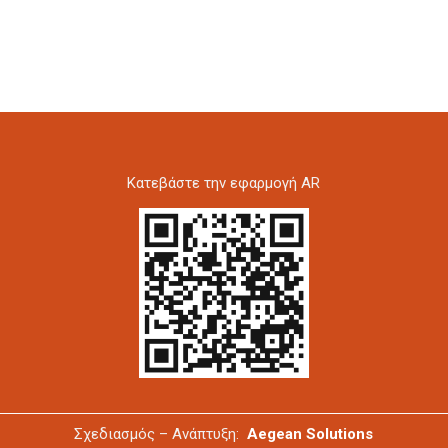
Kατεβάστε την εφαρμογή AR
Σχεδιασμός – Ανάπτυξη:
Aegean Solutions