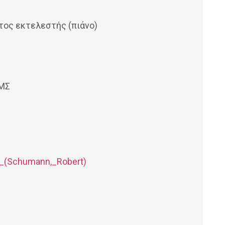
τος εκτελεστής (πιάνο)
ΙΜΣ
25_(Schumann,_Robert)