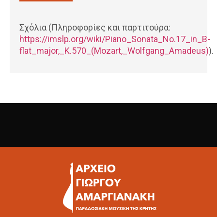
Σχόλια (Πληροφορίες και παρτιτούρα:
https://imslp.org/wiki/Piano_Sonata_No.17_in_B-
flat_major,_K.570_(Mozart,_Wolfgang_Amadeus)
).