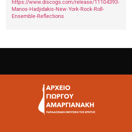
https://www.discogs.com/release/11104393-
Manos-Hadjidakis-New-York-Rock-Roll-
Ensemble-Reflections