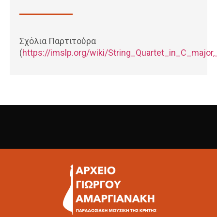
Σχόλια Παρτιτούρα
(
https://imslp.org/wiki/String_Quartet_in_C_major