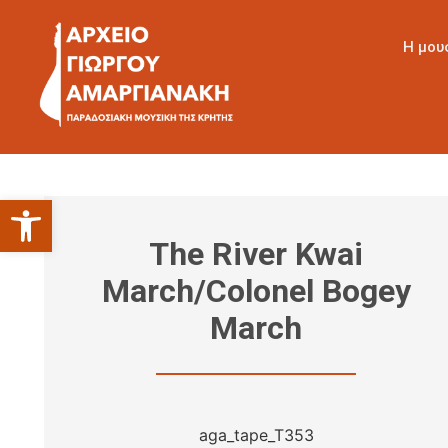
Η μου
Ανοίξτε τη γραμμή εργαλείων
The River Kwai
March/Colonel Bogey
March
aga_tape_T353