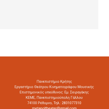
Πανεπιστήμιο Κρήτης
Εργαστήριο Θεάτρου Κινηματογράφου Μουσικής
Επιστημονικός υπεύθυνος: Εμ. Σειραγάκης
ΚΕΜΕ, Πανεπιστημιούπολη Γάλλου
74100 Ρέθυμνο,
Τηλ.: 2831077310
metapoltheater@gmail.com