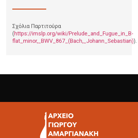
Σχόλια Παρτιτούρα
(
https://imslp.org/wiki/Prelude_and_Fugue_in_B-
flat_minor,_BWV_867_(Bach,_Johann_Sebastian)
).