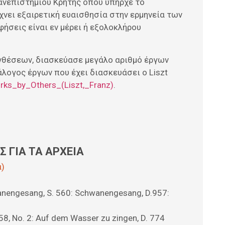
Πανεπιστημίου Κρήτης όπου υπήρχε το
χνει εξαιρετική ευαισθησία στην ερμηνεία των
ήσεις είναι εν μέρει ή εξολοκλήρου
υνθέσεων, διασκεύασε μεγάλο αριθμό έργων
λογος έργων που έχει διασκευάσει ο Liszt
orks_by_Others_(Liszt,_Franz)
.
 ΓΙΑ ΤΑ ΑΡΧΕΙΑ
ά)
anengesang, S. 560: Schwanengesang, D.957:
558, No. 2: Auf dem Wasser zu zingen, D. 774