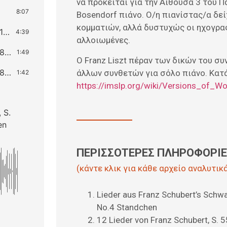
να πρόκειται για την Αίθουσα 3 του 
8:07
Bosendorf πιάνο. Ο/η πιανίστας/α δεί
κομματιών, αλλά δυστυχώς οι ηχογραφ
12 Lieder von Franz Schubert, S. 558, No. 12: Ave Maria, D.839 (προβληματική ηχογράφηση)
4:39
αλλοιωμένες.
12 Lieder von Franz Schubert, S. 558, No. 8: Gretchen am Spinnrade, D.118 (προβληματική ηχογράφηση)
1:49
O Franz Liszt πέραν των δικών του σ
12 Lieder von Franz Schubert, S. 558, No. 8: Gretchen am Spinnrade, D.118 (προβληματική ηχογράφηση)
άλλων συνθετών για σόλο πιάνο. Κατά
1:42
https://imslp.org/wiki/Versions_of_W
 S.
en
ΠΕΡΙΣΣΟΤΕΡΕΣ ΠΛΗΡΟΦΟΡΙΕΣ
(κάντε κλικ για κάθε αρχείο αναλυτικ
Lieder aus Franz Schubert’s Schw
No.4 Standchen
12 Lieder von Franz Schubert, S. 