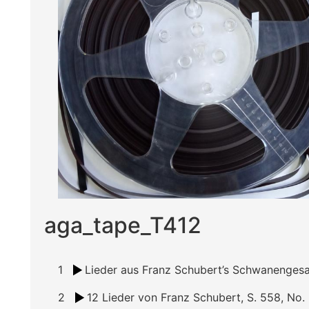
aga_tape_T412
1
2
12 