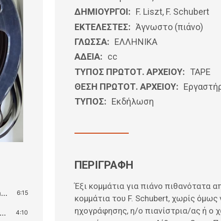
ΔΗΜΙΟΥΡΓΟΙ:
F. Liszt, F. Schubert
ΕΚΤΕΛΕΣΤΕΣ:
Άγνωστο (πιάνο)
ΓΛΩΣΣΑ:
ΕΛΛΗΝΙΚΆ
ΑΔΕΙΑ:
cc
ΤΥΠΟΣ ΠΡΩΤΟΤ. ΑΡΧΕΙΟΥ:
ΤΑΡΕ
ΘΕΣΗ ΠΡΩΤΟΤ. ΑΡΧΕΙΟΥ:
Εργαστή
ΤΥΠΟΣ:
Εκδήλωση
ΠΕΡΙΓΡΑΦΗ
Έξι κομμάτια για πιάνο πιθανότατα απ
Lieder aus Franz Schubert’s Schwanengesang, S. 560: Schwanengesang, D.957: No.4 Standchen
6:15
κομμάτια του F. Schubert, χωρίς όμως 
ηχογράφησης, η/ο πιανίστρια/ας ή ο χ
Lieder von Franz Schubert, S. 558, No. 2: Auf dem Wasser zu zingen, D. 774
4:10