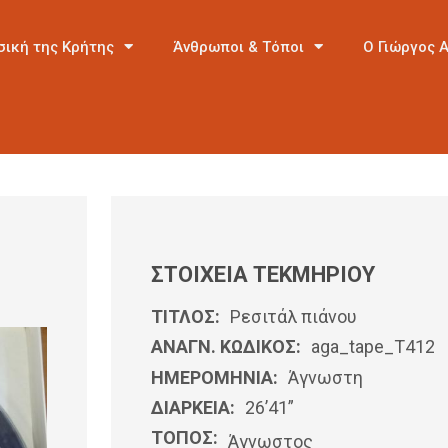
σική της Κρήτης
Άνθρωποι & Τόποι
Ο Γιώργος 
ΣΤΟΙΧΕΙΑ ΤΕΚΜΗΡΙΟΥ
ΤΙΤΛΟΣ:
Ρεσιτάλ πιάνου
ΑΝΑΓΝ. ΚΩΔΙΚΟΣ:
aga_tape_T412
ΗΜΕΡΟΜΗΝΊΑ:
Άγνωστη
ΔΙΑΡΚΕΙΑ:
26’41”
ΤΟΠΟΣ:
Άγνωστος