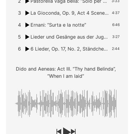
2
Pastorella vaga bella: “Solo per voi per mille e mille”
3:33
3
La Gioconda, Op. 9, Act 4 Scene 2: “Suicidio!
4:37
4
Ernani: “Surta e la notte”
6:46
5
Lieder und Gesänge aus der Jugenzeit Vol 1: II. Erinnerung
3:27
6
6 Lieder, Op. 17, No. 2, Ständchen (Serenade)
2:44
Dido and Aeneas: Act III. “Thy hand Belinda”,
“When I am laid”