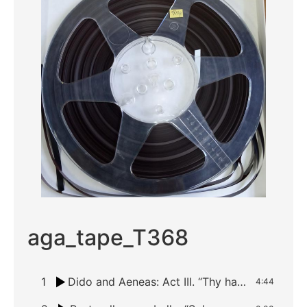
aga_tape_T368
1
Dido and Aeneas: Act III. “Thy hand Belinda”, “When I am laid”
4:44